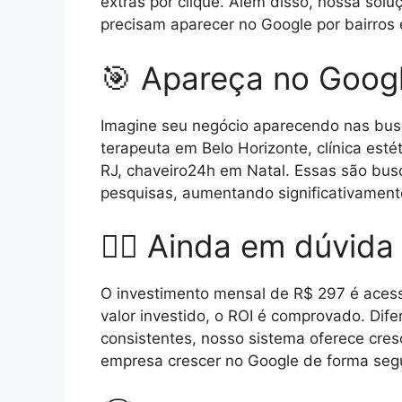
extras por clique. Além disso, nossa sol
precisam aparecer no Google por bairros e
🎯 Apareça no Googl
Imagine seu negócio aparecendo nas busca
terapeuta em Belo Horizonte, clínica est
RJ, chaveiro24h em Natal. Essas são bus
pesquisas, aumentando significativamente
🤷‍♂️ Ainda em dúvid
O investimento mensal de R$ 297 é acessí
valor investido, o ROI é comprovado. Di
consistentes, nosso sistema oferece cres
empresa crescer no Google de forma segur