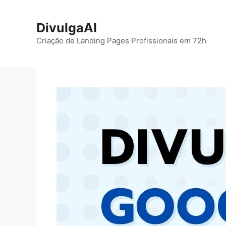
Pular
para
DivulgaAI
o
Criação de Landing Pages Profissionais em 72h
conteúdo