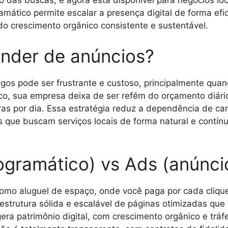
o das buscas, e agora está disponível para negócios l
amático permite escalar a presença digital de forma ef
do crescimento orgânico consistente e sustentável.
nder de anúncios?
os pode ser frustrante e custoso, principalmente quan
co, sua empresa deixa de ser refém do orçamento diário
horas por dia. Essa estratégia reduz a dependência de
s que buscam serviços locais de forma natural e contín
ogramático) vs Ads (anúnci
omo aluguel de espaço, onde você paga por cada cliq
estrutura sólida e escalável de páginas otimizadas qu
era patrimônio digital, com crescimento orgânico e trá