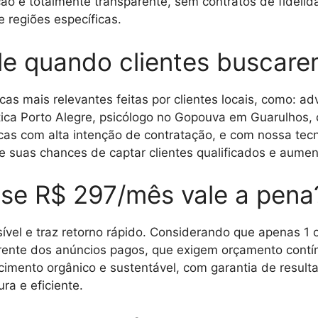
ução é totalmente transparente, sem contratos de fideli
 regiões específicas.
e quando clientes buscare
s mais relevantes feitas por clientes locais, como: adv
ética Porto Alegre, psicólogo no Gopouva em Guarulhos
cas com alta intenção de contratação, e com nossa tec
 suas chances de captar clientes qualificados e aumen
a se R$ 297/mês vale a pena
vel e traz retorno rápido. Considerando que apenas 1 o
ferente dos anúncios pagos, que exigem orçamento cont
cimento orgânico e sustentável, com garantia de result
a e eficiente.