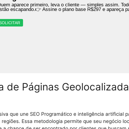
uem aparece primeiro, leva o cliente — simples assim. Tod
stão escapando.👉 Assine o plano base R$297 e apareça p
SOLICITAR
ma de Páginas Geolocaliza
iva que une SEO Programático e inteligência artificial p
e regiões. Essa metodologia permite que seu negócio lo
a chance de ser encontrado por clientes que buscam se