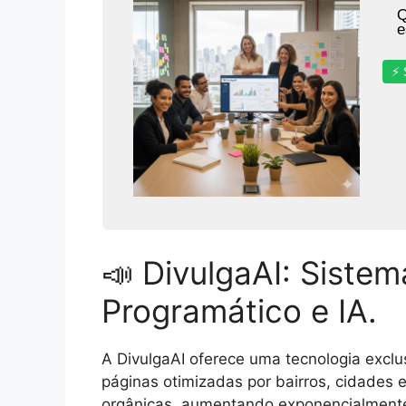
Q
e
⚡ 
📣 DivulgaAI: Siste
Programático e IA.
A DivulgaAI oferece uma tecnologia exclus
páginas otimizadas por bairros, cidades 
orgânicas, aumentando exponencialmente 