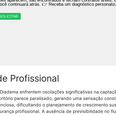
les aparecem, são encontrados e fecham contratos antes. E
ocê continuará atrás. 👉 Receba um diagnóstico personali
SOLICITAR
de Profissional
iadema enfrentem oscilações significativas na captaç
ritório parece paralisado, gerando uma sensação const
enciosa, dificultando o planejamento de crescimento s
urança profissional. A ausência de previsibilidade no f