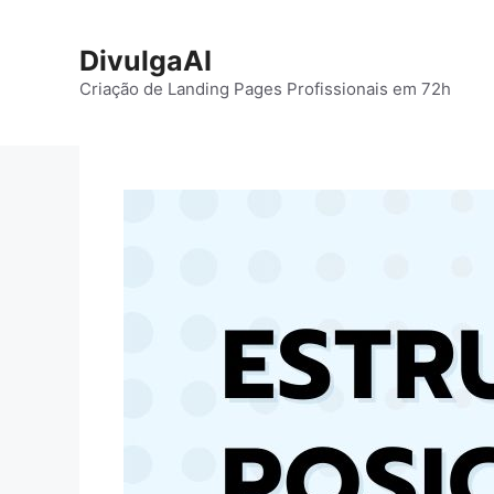
Pular
para
DivulgaAI
o
Criação de Landing Pages Profissionais em 72h
conteúdo