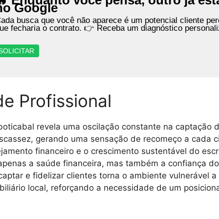
🔥 Enquanto você pensa, outro já es
no Google
ada busca que você não aparece é um potencial cliente perd
ue fecharia o contrato. 👉 Receba um diagnóstico personal
SOLICITAR
de Profissional
boticabal revela uma oscilação constante na captação 
escassez, gerando uma sensação de recomeço a cada cic
ejamento financeiro e o crescimento sustentável do escr
apenas a saúde financeira, mas também a confiança do 
aptar e fidelizar clientes torna o ambiente vulnerável 
iário local, reforçando a necessidade de um posicion