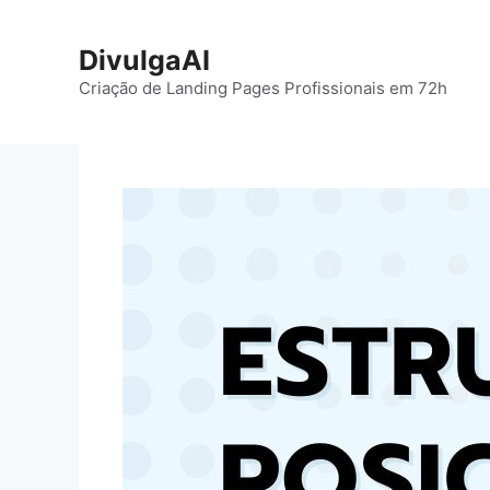
Pular
para
DivulgaAI
o
Criação de Landing Pages Profissionais em 72h
conteúdo