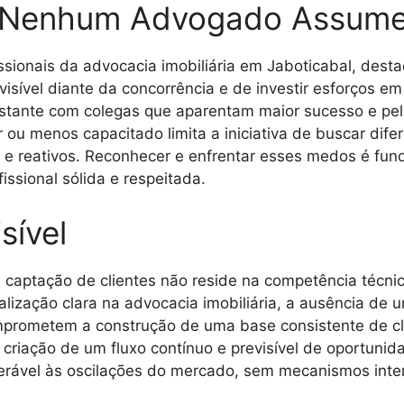
 Nenhum Advogado Assum
issionais da advocacia imobiliária em Jaboticabal, des
isível diante da concorrência e de investir esforços em
stante com colegas que aparentam maior sucesso e pel
 ou menos capacitado limita a iniciativa de buscar dif
 e reativos. Reconhecer e enfrentar esses medos é fun
ssional sólida e respeitada.
sível
na captação de clientes não reside na competência técni
ização clara na advocacia imobiliária, a ausência de um
prometem a construção de uma base consistente de cli
criação de um fluxo contínuo e previsível de oportunid
nerável às oscilações do mercado, sem mecanismos inter