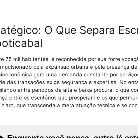
atégico: O Que Separa Escr
oticabal
 75 mil habitantes, é reconhecida por sua forte vocaç
o, impulsionado pela expansão urbana e pela presença de
cioeconômica gera uma demanda constante por serviços 
ade das transações exige segurança e expertise. No en
scilando entre períodos de alta e baixa procura, o que 
rença entre os escritórios que prosperam e os que perm
o claro, que transcenda a mera atuação técnica e se co