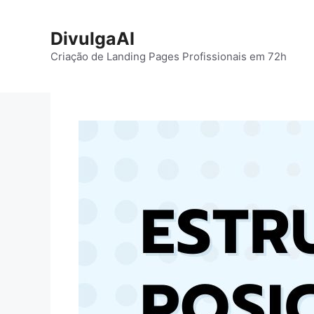
Pular
para
DivulgaAI
o
Criação de Landing Pages Profissionais em 72h
conteúdo