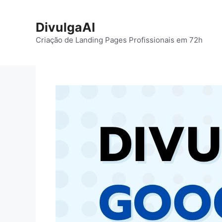
Pular
para
DivulgaAI
o
Criação de Landing Pages Profissionais em 72h
conteúdo