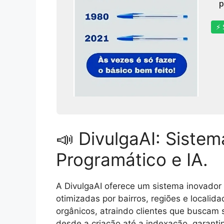
p
⚡ 
📣 DivulgaAI: Siste
Programático e IA.
A DivulgaAI oferece um sistema inovador 
otimizadas por bairros, regiões e locali
orgânicos, atraindo clientes que buscam 
desde a criação até a indexação, garantin