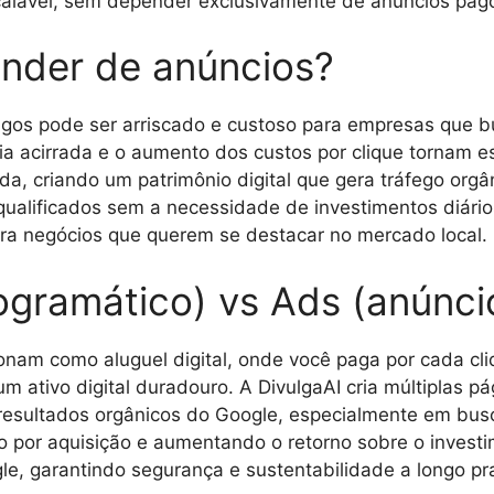
scalável, sem depender exclusivamente de anúncios pag
nder de anúncios?
gos pode ser arriscado e custoso para empresas que b
ia acirrada e o aumento dos custos por clique tornam e
ida, criando um patrimônio digital que gera tráfego or
 qualificados sem a necessidade de investimentos diár
ara negócios que querem se destacar no mercado local.
ogramático) vs Ads (anúnci
onam como aluguel digital, onde você paga por cada cl
m ativo digital duradouro. A DivulgaAI cria múltiplas 
resultados orgânicos do Google, especialmente em busca
to por aquisição e aumentando o retorno sobre o invest
gle, garantindo segurança e sustentabilidade a longo pr