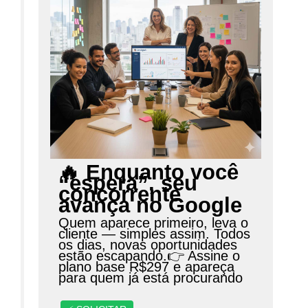
🔥 Enquanto você
“espera”, seu
concorrente
avança no Google
Quem aparece primeiro, leva o
cliente — simples assim. Todos
os dias, novas oportunidades
estão escapando.👉 Assine o
plano base R$297 e apareça
para quem já está procurando