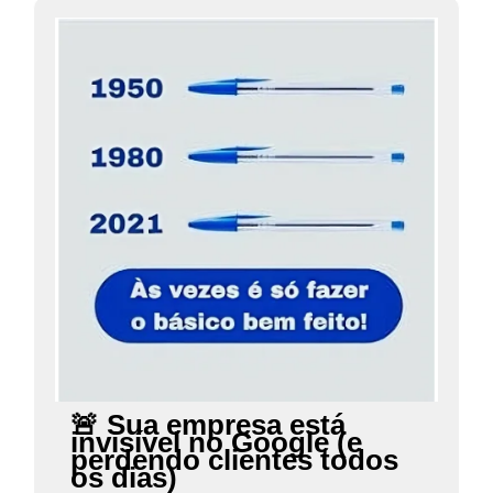
🚨 Sua empresa está
invisível no Google (e
perdendo clientes todos
os dias)