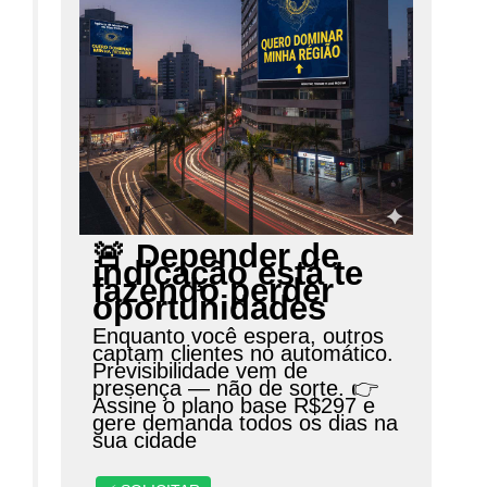
🚨 Depender de
indicação está te
fazendo perder
oportunidades
Enquanto você espera, outros
captam clientes no automático.
Previsibilidade vem de
presença — não de sorte. 👉
Assine o plano base R$297 e
gere demanda todos os dias na
sua cidade