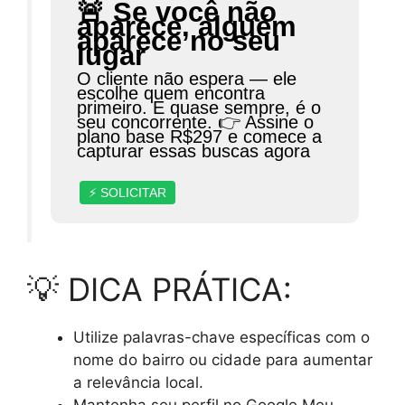
🚨 Se você não
aparece, alguém
aparece no seu
lugar
O cliente não espera — ele
escolhe quem encontra
primeiro. E quase sempre, é o
seu concorrente. 👉 Assine o
plano base R$297 e comece a
capturar essas buscas agora
⚡ SOLICITAR
💡 DICA PRÁTICA:
Utilize palavras-chave específicas com o
nome do bairro ou cidade para aumentar
a relevância local.
Mantenha seu perfil no Google Meu