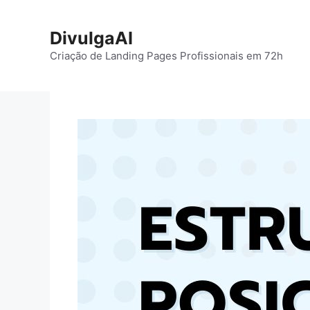
Pular
para
DivulgaAI
o
Criação de Landing Pages Profissionais em 72h
conteúdo