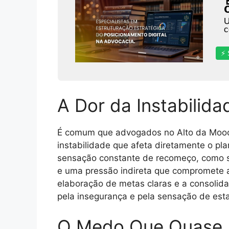
U
c
⚡ 
A Dor da Instabilida
É comum que advogados no Alto da Mooca
instabilidade que afeta diretamente o pla
sensação constante de recomeço, como se
e uma pressão indireta que compromete a
elaboração de metas claras e a consolida
pela insegurança e pela sensação de est
O Medo Que Quase