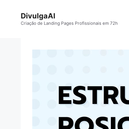
Pular
para
DivulgaAI
o
Criação de Landing Pages Profissionais em 72h
conteúdo