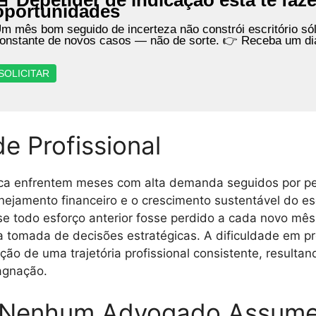
🚨 Depender de indicação está te faz
oportunidades
m mês bom seguido de incerteza não constrói escritório sól
onstante de novos casos — não de sorte. 👉 Receba um di
SOLICITAR
de Profissional
 enfrentem meses com alta demanda seguidos por per
nejamento financeiro e o crescimento sustentável do es
 todo esforço anterior fosse perdido a cada novo mês
 tomada de decisões estratégicas. A dificuldade em pr
ção de uma trajetória profissional consistente, resul
agnação.
 Nenhum Advogado Assum