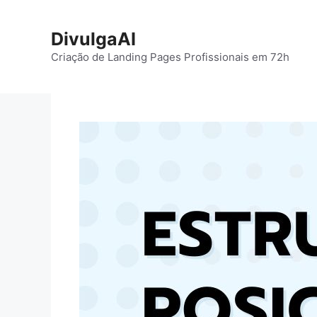
Pular
para
DivulgaAI
o
Criação de Landing Pages Profissionais em 72h
conteúdo