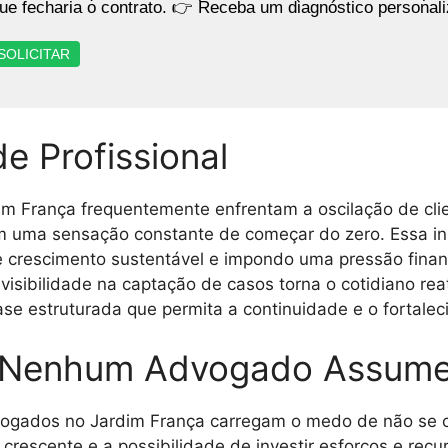
ue fecharia o contrato. 👉 Receba um diagnóstico personal
SOLICITAR
de Profissional
rdim França frequentemente enfrentam a oscilação de c
am uma sensação constante de começar do zero. Essa i
de crescimento sustentável e impondo uma pressão fina
visibilidade na captação de casos torna o cotidiano rea
e estruturada que permita a continuidade e o fortaleci
 Nenhum Advogado Assum
 advogados no Jardim França carregam o medo de não se 
 crescente e a possibilidade de investir esforços e re