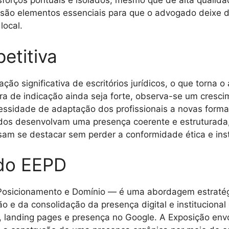
Esforços pontuais e isolados, mesmo que de alta quali
a são elementos essenciais para que o advogado deixe
local.
etitiva
o significativa de escritórios jurídicos, o que torna o
ura de indicação ainda seja forte, observa-se um cresc
 necessidade de adaptação dos profissionais a novas for
os desenvolvam uma presença coerente e estruturada, 
am se destacar sem perder a conformidade ética e insti
do EEPD
osicionamento e Domínio — é uma abordagem estratégic
o e da consolidação da presença digital e institucional
te, landing pages e presença no Google. A Exposição en