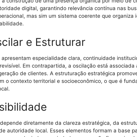
 é a construção de uma presença orgânica por meio de 
oridade digital, garantindo relevância contínua nas bus
peracional, mas sim um sistema coerente que organiza i
abilidade.
cilar e Estruturar
 apresentam especialidade clara, continuidade institucio
evisível. Em contrapartida, a oscilação está associada 
geração de clientes. A estruturação estratégica promov
com o contexto territorial e socioeconômico, o que é fun
cal.
sibilidade
 depende diretamente da clareza estratégica, da estrut
de autoridade local. Esses elementos formam a base p