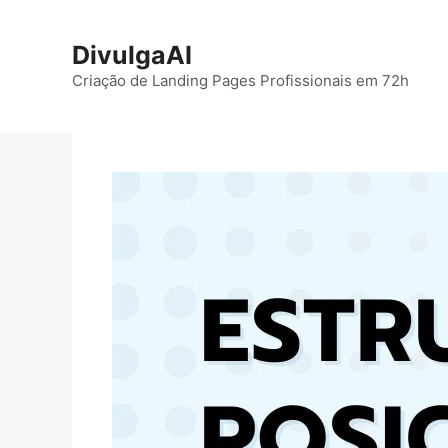
Pular
para
DivulgaAI
o
Criação de Landing Pages Profissionais em 72h
conteúdo