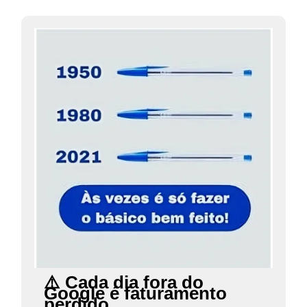
⚠️ Cada dia fora do
Google é faturamento
perdido.