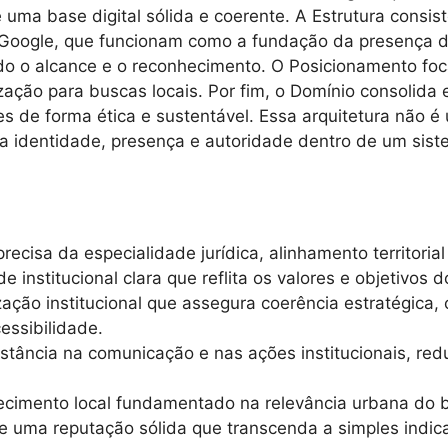
uma base digital sólida e coerente. A Estrutura consiste
o Google, que funcionam como a fundação da presença d
ndo o alcance e o reconhecimento. O Posicionamento fo
zação para buscas locais. Por fim, o Domínio consolida
tes de forma ética e sustentável. Essa arquitetura não 
za identidade, presença e autoridade dentro de um sist
precisa da especialidade jurídica, alinhamento territor
 institucional clara que reflita os valores e objetivos
ção institucional que assegura coerência estratégica, co
cessibilidade.
tância na comunicação e nas ações institucionais, re
imento local fundamentado na relevância urbana do ba
e uma reputação sólida que transcenda a simples indic