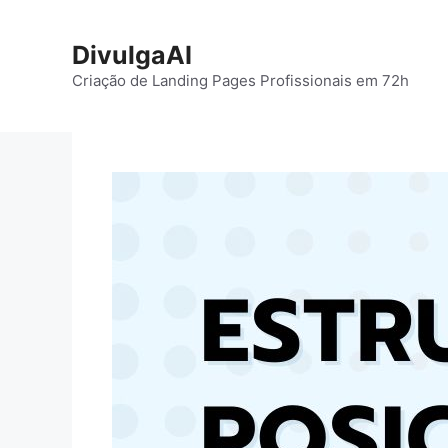
Pular
para
DivulgaAI
o
Criação de Landing Pages Profissionais em 72h
conteúdo