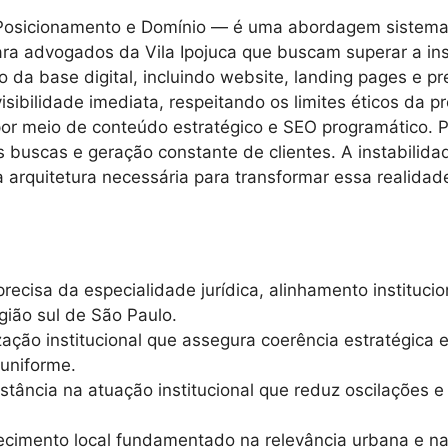
Posicionamento e Domínio — é uma abordagem sistemati
ara advogados da Vila Ipojuca que buscam superar a in
ão da base digital, incluindo website, landing pages e 
sibilidade imediata, respeitando os limites éticos da p
por meio de conteúdo estratégico e SEO programático. P
nas buscas e geração constante de clientes. A instabili
 arquitetura necessária para transformar essa realidad
recisa da especialidade jurídica, alinhamento institucion
egião sul de São Paulo.
ção institucional que assegura coerência estratégica e a
 uniforme.
tância na atuação institucional que reduz oscilações e c
imento local fundamentado na relevância urbana e na c