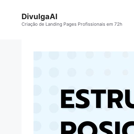
Pular
para
DivulgaAI
o
Criação de Landing Pages Profissionais em 72h
conteúdo