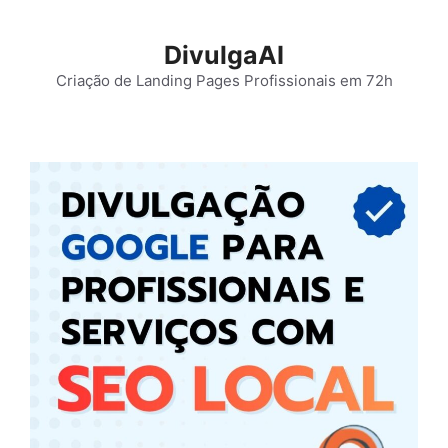
Pular
para
DivulgaAI
o
Criação de Landing Pages Profissionais em 72h
conteúdo