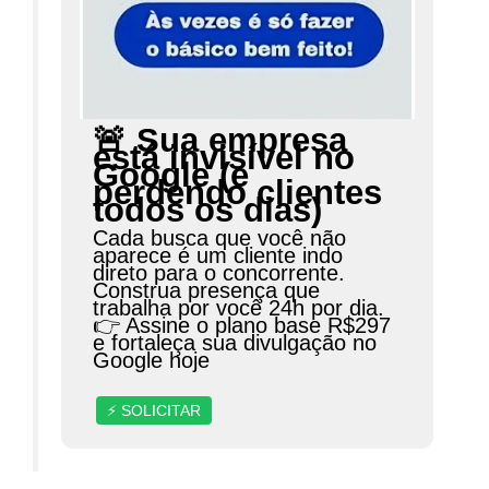
🚨 Sua empresa
está invisível no
Google (e
perdendo clientes
todos os dias)
Cada busca que você não
aparece é um cliente indo
direto para o concorrente.
Construa presença que
trabalha por você 24h por dia.
👉 Assine o plano base R$297
e fortaleça sua divulgação no
Google hoje
⚡ SOLICITAR