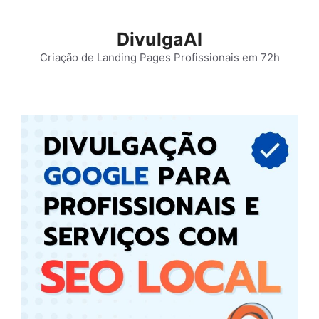
Pular
para
DivulgaAI
o
Criação de Landing Pages Profissionais em 72h
conteúdo