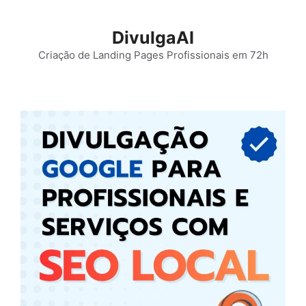
Pular
para
DivulgaAI
o
Criação de Landing Pages Profissionais em 72h
conteúdo