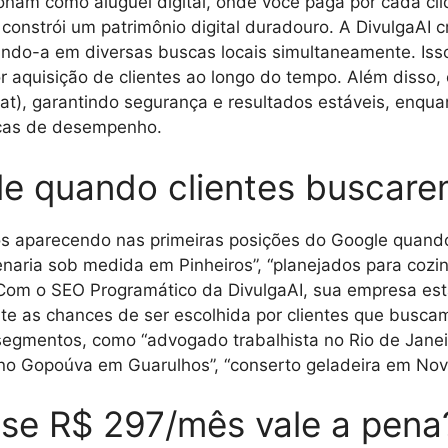
onam como aluguel digital, onde você paga por cada cl
onstrói um patrimônio digital duradouro. A DivulgaAI cr
ndo-a em diversas buscas locais simultaneamente. Isso
or aquisição de clientes ao longo do tempo. Além disso
Hat), garantindo segurança e resultados estáveis, enqu
scas de desempenho.
e quando clientes buscare
s aparecendo nas primeiras posições do Google quando
aria sob medida em Pinheiros”, “planejados para cozin
Com o SEO Programático da DivulgaAI, sua empresa est
nte as chances de ser escolhida por clientes que busc
egmentos, como “advogado trabalhista no Rio de Janeir
go no Gopoúva em Guarulhos”, “conserto geladeira em Nov
a se R$ 297/mês vale a pena