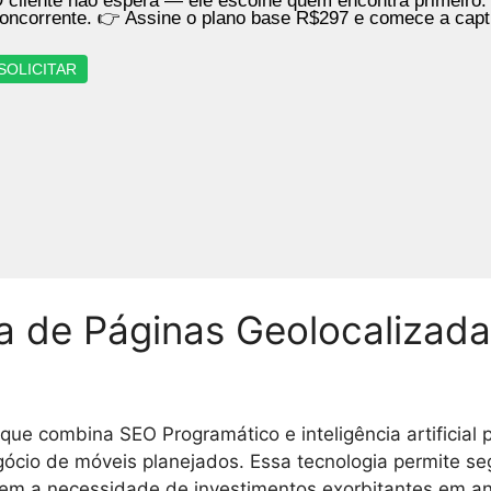
 cliente não espera — ele escolhe quem encontra primeiro.
oncorrente. 👉 Assine o plano base R$297 e comece a cap
SOLICITAR
ma de Páginas Geolocaliza
que combina SEO Programático e inteligência artificial 
gócio de móveis planejados. Essa tecnologia permite se
 sem a necessidade de investimentos exorbitantes em a