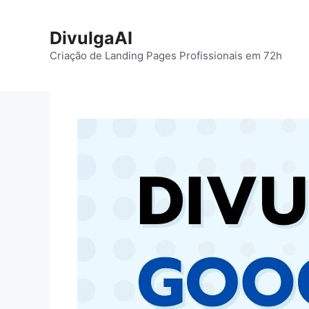
Pular
para
DivulgaAI
o
Criação de Landing Pages Profissionais em 72h
conteúdo