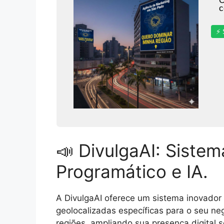
O
c
⚡ 
📣 DivulgaAI: Siste
Programático e IA.
A DivulgaAI oferece um sistema inovador 
geolocalizadas específicas para o seu ne
regiões, ampliando sua presença digital