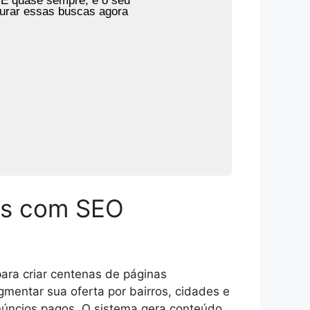
 E quase sempre, é o seu
turar essas buscas agora
das com SEO
para criar centenas de páginas
gmentar sua oferta por bairros, cidades e
núncios pagos. O sistema gera conteúdo