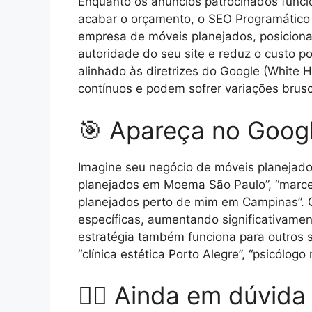
Enquanto os anúncios patrocinados funci
acabar o orçamento, o SEO Programático c
empresa de móveis planejados, posiciona
autoridade do seu site e reduz o custo p
alinhado às diretrizes do Google (White 
contínuos e podem sofrer variações bru
🎯 Apareça no Googl
Imagine seu negócio de móveis planejado
planejados em Moema São Paulo”, “marcen
planejados perto de mim em Campinas”. 
específicas, aumentando significativame
estratégia também funciona para outros s
“clínica estética Porto Alegre”, “psicólo
🤷‍♂️ Ainda em dúvid