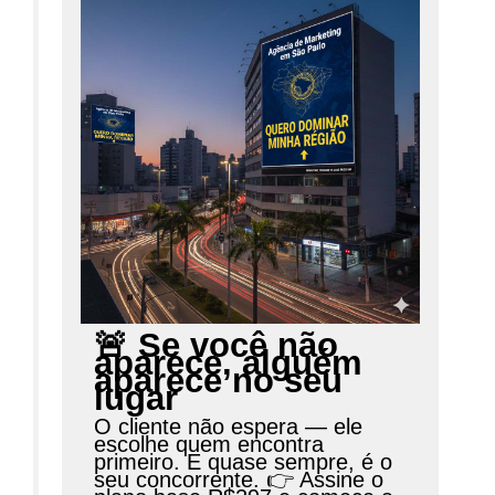
🚨 Se você não
aparece, alguém
aparece no seu
lugar
O cliente não espera — ele
escolhe quem encontra
primeiro. E quase sempre, é o
seu concorrente. 👉 Assine o