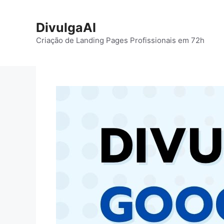
Pular
para
DivulgaAI
o
Criação de Landing Pages Profissionais em 72h
conteúdo