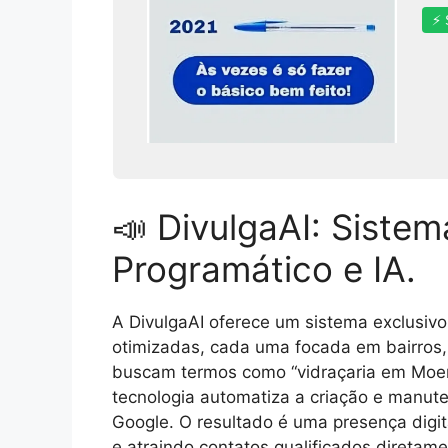
⚡ 
📣 DivulgaAI: Siste
Programático e IA.
A DivulgaAI oferece um sistema exclusivo 
otimizadas, cada uma focada em bairros, c
buscam termos como “vidraçaria em Moema
tecnologia automatiza a criação e manut
Google. O resultado é uma presença digita
e atraindo contatos qualificados diretam