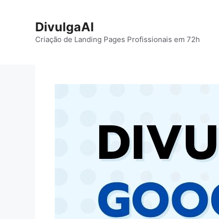
Pular
para
DivulgaAI
o
Criação de Landing Pages Profissionais em 72h
conteúdo