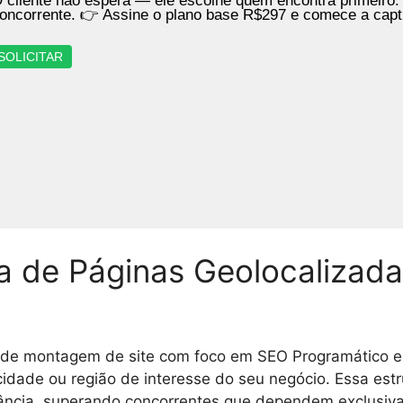
 cliente não espera — ele escolhe quem encontra primeiro.
oncorrente. 👉 Assine o plano base R$297 e comece a cap
SOLICITAR
ma de Páginas Geolocaliza
de montagem de site com foco em SEO Programático e int
cidade ou região de interesse do seu negócio. Essa est
evância, superando concorrentes que dependem exclusi