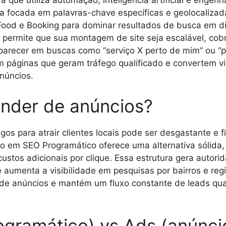
que utiliza automação, inteligência artificial e engenh
a focada em palavras-chave específicas e geolocalizad
iFood e Booking para dominar resultados de busca em d
 permite que sua montagem de site seja escalável, cobr
ecer em buscas como “serviço X perto de mim” ou “prof
 páginas que geram tráfego qualificado e convertem vis
núncios.
nder de anúncios?
s para atrair clientes locais pode ser desgastante e 
 em SEO Programático oferece uma alternativa sólida, 
ustos adicionais por clique. Essa estrutura gera autori
umenta a visibilidade em pesquisas por bairros e regi
e anúncios e mantém um fluxo constante de leads qual
ogramático) vs Ads (anúnci