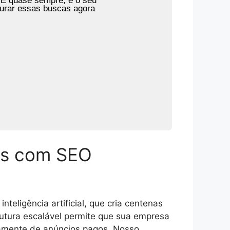
 E quase sempre, é o seu
turar essas buscas agora
das com SEO
eligência artificial, que cria centenas
rutura escalável permite que sua empresa
vamente de anúncios pagos. Nosso