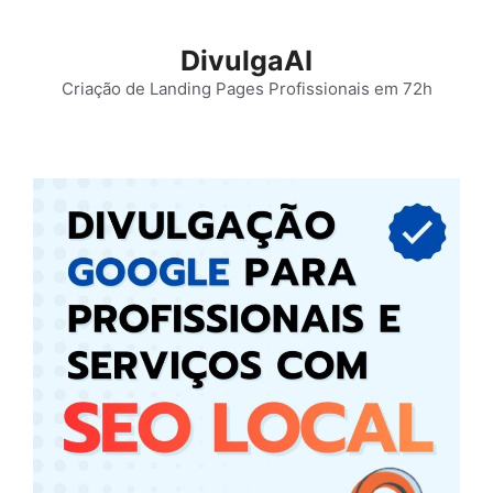
Pular
para
DivulgaAI
o
Criação de Landing Pages Profissionais em 72h
conteúdo